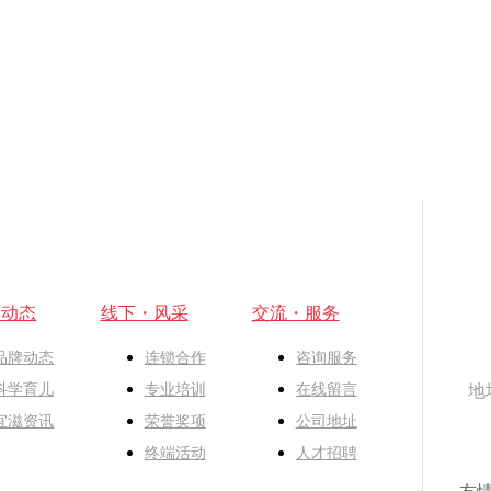
・动态
线下・风采
交流・服务
品牌动态
连锁合作
咨询服务
科学育儿
专业培训
在线留言
地
宜滋资讯
荣誉奖项
公司地址
终端活动
人才招聘