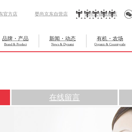
东官方店
婴尚京东自营店
婴尚天猫旗舰店
品牌・产品
新闻・动态
有机・农场
Brand & Product
News & Dynami
Organic & Countryside
在线留言